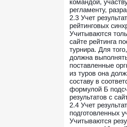
командой, участву
регламенту, разр
2.3 Учет результа
рейтинговых синх
Учитываются толь
сайте рейтинга п
турнира. Для того
должна выполнять
поставленные орг
из туров она дол
составу в соотве
формулой Б подсч
результатов с сай
2.4 Учет результа
подготовленных у
Учитываются резу