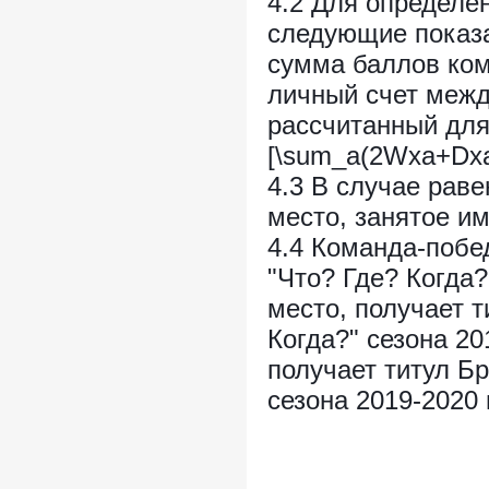
4.2 Для определе
следующие показа
сумма баллов ком
личный счет межд
рассчитанный для
[\sum_a(2Wxa+Dxa
4.3 В случае раве
место, занятое и
4.4 Команда-побе
"Что? Где? Когда?
место, получает т
Когда?" сезона 20
получает титул Бр
сезона 2019-2020 г