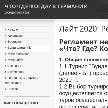
ЧТО?ГДЕ?КОГДА? В ГЕРМАНИИ
сообщество клубов
Лайт 2020: Р
Начало
Календарь
Регламент н
Фестивали
«Что? Где? К
Бундеслига ЧГК
Кубок Германии
1. Общие положен
Кубок NRW
1.1 Турнир "Бунде
Своя игра
(далее - БГ) пров
Другие игры
Региональные клубы и
2020 гг.
организация
1.2 Выбор турнир
Прочее
осуществляется о
туров осуществля
ЖЖ-СООБЩЕСТВО
проведение игр и 