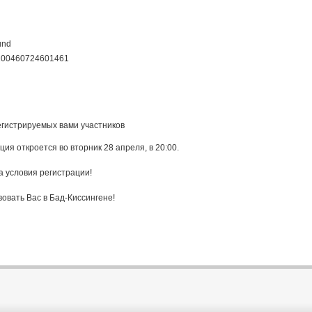
und
100460724601461
егистрируемых вами участников
я откроется во вторник 28 апреля, в 20:00.
 условия регистрации!
овать Вас в Бад-Киссингене!