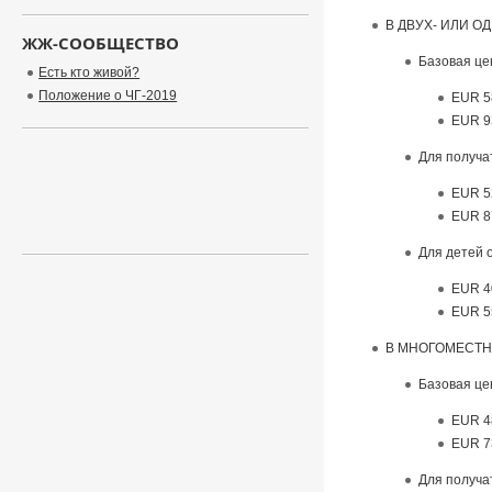
В ДВУХ- ИЛИ 
ЖЖ-СООБЩЕСТВО
Базовая це
Есть кто живой?
Положение о ЧГ-2019
EUR 58
EUR 93
Для получат
EUR 52
EUR 87
Для детей о
EUR 40
EUR 55
В МНОГОМЕСТ
Базовая це
EUR 4
EUR 7
Для получат