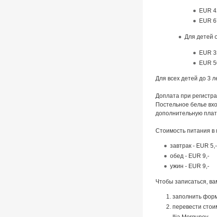
EUR 4
EUR 6
Для детей о
EUR 3
EUR 5
Для всех детей до 3 
Доплата при регистра
Постельное белье вхо
дополнительную плат
Стоимость питания в 
завтрак - EUR 5,-
обед - EUR 9,-
ужин - EUR 9,-
Чтобы записаться, ва
заполнить форму
перевести стои