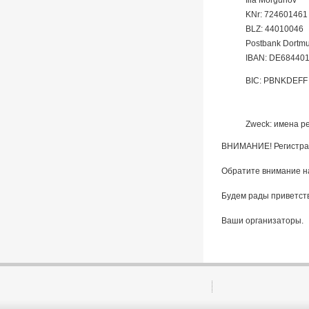
Ilia Morgunov
KNr: 724601461
BLZ: 44010046
Postbank Dortm
IBAN: DE68440
BIC: PBNKDEFF
Zweck: имена р
ВНИМАНИЕ! Регистраци
Обратите внимание на
Будем рады приветств
Ваши организаторы.