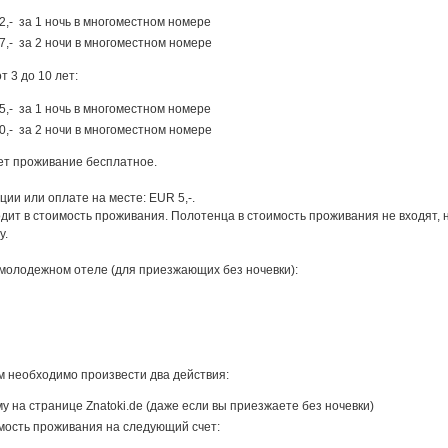
2,- за 1 ночь в многоместном номере
7,- за 2 ночи в многоместном номере
т 3 до 10 лет:
5,- за 1 ночь в многоместном номере
0,- за 2 ночи в многоместном номере
лет проживание бесплатное.
ции или оплате на месте: EUR 5,-.
дит в стоимость проживания. Полотенца в стоимость проживания не входят, н
у.
молодежном отеле (для приезжающих без ночевки):
м необходимо произвести два действия:
 на странице Znatoki.de (даже если вы приезжаете без ночевки)
мость проживания на следующий счет: