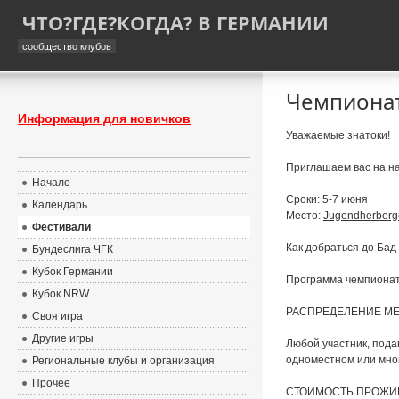
ЧТО?ГДЕ?КОГДА? В ГЕРМАНИИ
сообщество клубов
Чемпионат
Информация для новичков
Уважаемые знатоки!
Приглашаем вас на на
Начало
Сроки: 5-7 июня
Календарь
Место:
Jugendherberge
Фестивали
Как добраться до Бад
Бундеслига ЧГК
Кубок Германии
Программа чемпионата
Кубок NRW
РАСПРЕДЕЛЕНИЕ МЕ
Своя игра
Другие игры
Любой участник, пода
одноместном или мног
Региональные клубы и организация
Прочее
СТОИМОСТЬ ПРОЖИ