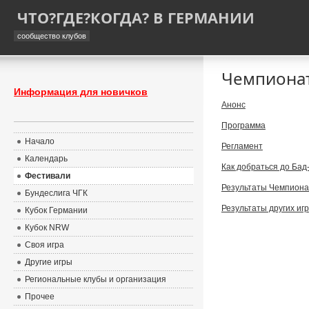
ЧТО?ГДЕ?КОГДА? В ГЕРМАНИИ
сообщество клубов
Чемпионат
Информация для новичков
Анонс
Программа
Начало
Регламент
Календарь
Как добраться до Бад
Фестивали
Результаты Чемпиона
Бундеслига ЧГК
Результаты других игр
Кубок Германии
Кубок NRW
Своя игра
Другие игры
Региональные клубы и организация
Прочее