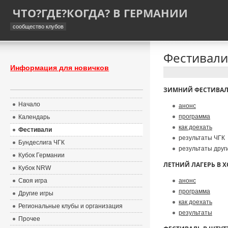
ЧТО?ГДЕ?КОГДА? В ГЕРМАНИИ
сообщество клубов
Фестивали 
Информация для новичков
ЗИМНИЙ ФЕСТИВАЛЬ 
Начало
анонс
программа
Календарь
как доехать
Фестивали
результаты ЧГК
Бундеслига ЧГК
результаты други
Кубок Германии
ЛЕТНИЙ ЛАГЕРЬ В ХО
Кубок NRW
Своя игра
анонс
программа
Другие игры
как доехать
Региональные клубы и организация
результаты
Прочее