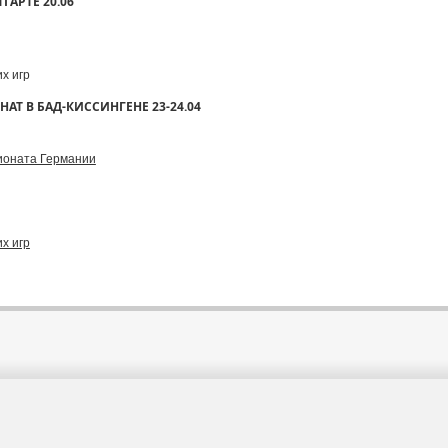
ГАРТЕ 20.06
х игр
Т В БАД-КИССИНГЕНЕ 23-24.04
ионата Германии
х игр