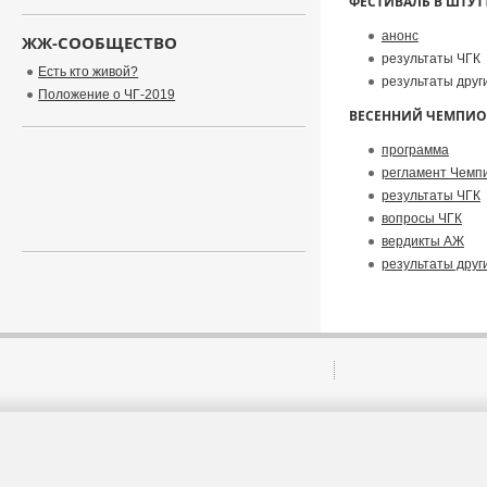
ФЕСТИВАЛЬ В ШТУТТ
анонс
ЖЖ-СООБЩЕСТВО
результаты ЧГК
Есть кто живой?
результаты други
Положение о ЧГ-2019
ВЕСЕННИЙ ЧЕМПИОНА
программа
регламент Чемп
результаты ЧГК
вопросы ЧГК
вердикты АЖ
результаты други