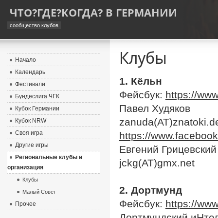
ЧТО?ГДЕ?КОГДА? В ГЕРМАНИИ
сообщество клубов
Клубы
Начало
Календарь
1. Кёльн
Фестивали
Фейсбук:
https://ww
Бундеслига ЧГК
Павел Худяков
Кубок Германии
zanuda(AT)znatoki.d
Кубок NRW
Своя игра
https://www.faceboo
Другие игры
Евгений Грицевский
Региональные клубы и
jckg(AT)gmx.net
организация
Клубы
2. Дортмунд
Малый Совет
Фейсбук:
https://ww
Прочее
Дортмундский иНтел