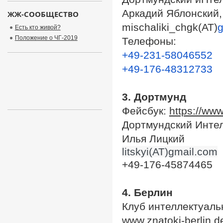
Аркадий Яблонский,
ЖЖ-СООБЩЕСТВО
mischaliki_chgk(АТ)
Есть кто живой?
Положение о ЧГ-2019
Телефоны:
+49-231-58046552
+49-176-48312733
3. Дортмунд
Фейсбук:
https://ww
Дортмундский Интел
Илья Лицкий
litskyi(АТ)gmail.com
+49-176-45874465
4. Берлин
Клуб интеллектуаль
www.znatoki-berlin.d