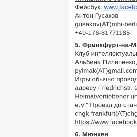
Фейсбук:
www.facebo
Антон Гусаков
gusakov(AT)mbi-berl
+49-176-81771185
5. Франкфурт-на-
Клуб интеллектуаль
Альбина Пилипенко
pylmak(AT)gmail.co
Игры обычно проводя
адресу Friedrichstr
Heimatvertiebener un
e.V." Проезд до ста
chgk-frankfurt(AT)ch
https://www.facebo
6. Мюнхен