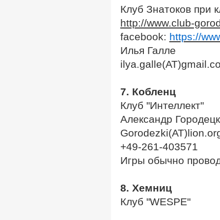
Клуб Знатоков при к
http://www.club-goro
facebook:
https://w
Илья Галле
ilya.galle(AT)gmail.
7. Кобленц
Клуб "Интеллект"
Александр Городец
Gorodezki(AT)lion.or
+49-261-403571
Игры обычно провод
8. Хемниц
Клуб "WESPE"