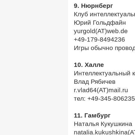
9. Нюрнберг
Клуб интеллектуаль
Юрий Гольдфайн
yurgold(AT)web.de
+49-179-8494236
Игры обычно провод
10. Халле
Интеллектуальный 
Влад Рябичев
r.vlad64(AT)mail.ru
тел: +49-345-80623
11. Гамбург
Наталья Кукушкина
natalia.kukushkina(A